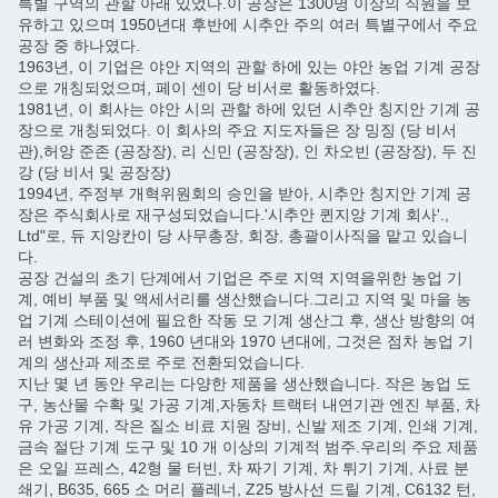
특별 구역의 관할 아래 있었다.이 공장은 1300명 이상의 직원을 보
유하고 있으며 1950년대 후반에 시추안 주의 여러 특별구에서 주요
공장 중 하나였다.
1963년, 이 기업은 야안 지역의 관할 하에 있는 야안 농업 기계 공장
으로 개칭되었으며, 페이 센이 당 비서로 활동하였다.
1981년, 이 회사는 야안 시의 관할 하에 있던 시추안 칭지안 기계 공
장으로 개칭되었다. 이 회사의 주요 지도자들은 장 밍징 (당 비서
관),허앙 준존 (공장장), 리 신민 (공장장), 인 차오빈 (공장장), 두 진
강 (당 비서 및 공장장)
1994년, 주정부 개혁위원회의 승인을 받아, 시추안 칭지안 기계 공
장은 주식회사로 재구성되었습니다.'시추안 퀸지앙 기계 회사'.,
Ltd"로, 듀 지앙칸이 당 사무총장, 회장, 총괄이사직을 맡고 있습니
다.
공장 건설의 초기 단계에서 기업은 주로 지역 지역을위한 농업 기
계, 예비 부품 및 액세서리를 생산했습니다.그리고 지역 및 마을 농
업 기계 스테이션에 필요한 작동 모 기계 생산그 후, 생산 방향의 여
러 변화와 조정 후, 1960 년대와 1970 년대에, 그것은 점차 농업 기
계의 생산과 제조로 주로 전환되었습니다.
지난 몇 년 동안 우리는 다양한 제품을 생산했습니다. 작은 농업 도
구, 농산물 수확 및 가공 기계,자동차 트랙터 내연기관 엔진 부품, 차
유 가공 기계, 작은 질소 비료 지원 장비, 신발 제조 기계, 인쇄 기계,
금속 절단 기계 도구 및 10 개 이상의 기계적 범주.우리의 주요 제품
은 오일 프레스, 42형 물 터빈, 차 짜기 기계, 차 튀기 기계, 사료 분
쇄기, B635, 665 소 머리 플레너, Z25 방사선 드릴 기계, C6132 턴,