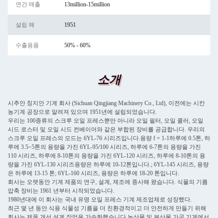
연간 매출
13million-15million
설립 해
1951
수출용품
50% - 60%
소개
시추안 칭지안 기계 회사 (Sichuan Qingjiang Machinery Co., Ltd), 이전에는 시칸
농기계 공장으로 알려져 있으며 1951년에 설립되었습니다.
우리는 100종류의 스크루 오일 프레스뿐만 아니라 오일 필터, 오일 쿨러, 오일
시드 로스터 및 오일 시드 컨베이어와 같은 부합된 장비를 공급합니다. 우리의
스크루 오일 프레스의 모드는 6YL-76 시리즈입니다.용량 f = 1-1하루에 0.5톤, 하
루에 3.5~5톤의 용량을 가진 6YL-95/100 시리즈, 하루에 6-7톤의 용량을 가진
110 시리즈, 하루에 8-10톤의 용량을 가진 6YL-120 시리즈, 하루에 8-10톤의 용
량을 가진 6YL-130 시리즈용량은 하루에 10-12톤입니다.; 6YL-145 시리즈, 용량
은 하루에 13-15 톤; 6YL-160 시리즈, 용량은 하루에 18-20 톤입니다.
회사는 오랫동안 기계 제품의 연구, 설계, 제조에 종사해 왔습니다. 식물의 기름
압축 장비는 1961 년부터 시작되었습니다.
1980년대에 이 회사는 국내 유명 오일 프레스 기계 제조업체로 성장했다.
최근 몇 년 동안 식용 식물성 기름을 더 친환경적이고 더 안전하게 만들기 위해
회사는 제품 개선 설계 작업을 가속화했습니다.농산물 및 부산물 가공 기계에서