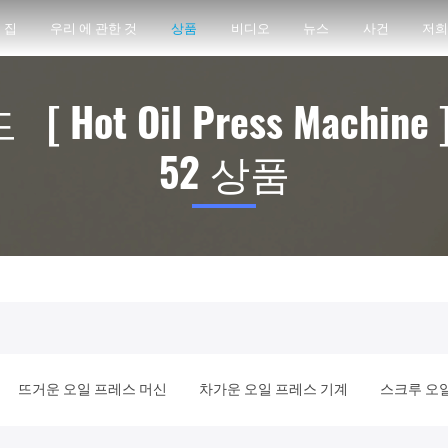
집
우리 에 관한 것
상품
비디오
뉴스
사건
저희
 Hot Oil Press Machin
52 상품
뜨거운 오일 프레스 머신
차가운 오일 프레스 기계
스크루 오