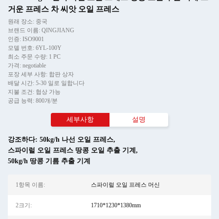
거운 프레스 차 씨앗 오일 프레스
원래 장소: 중국
브랜드 이름: QINGJIANG
인증: ISO9001
모델 번호: 6YL-100Y
최소 주문 수량: 1 PC
가격: negotiable
포장 세부 사항: 합판 상자
배달 시간: 5-30 일로 일합니다
지불 조건: 협상 가능
공급 능력: 800개/분
세부사항
설명
강조하다:
50kg/h 나선 오일 프레스
,
스파이럴 오일 프레스 땅콩 오일 추출 기계
,
50kg/h 땅콩 기름 추출 기계
1항목 이름:
스파이럴 오일 프레스 머신
2크기:
1710*1230*1380mm