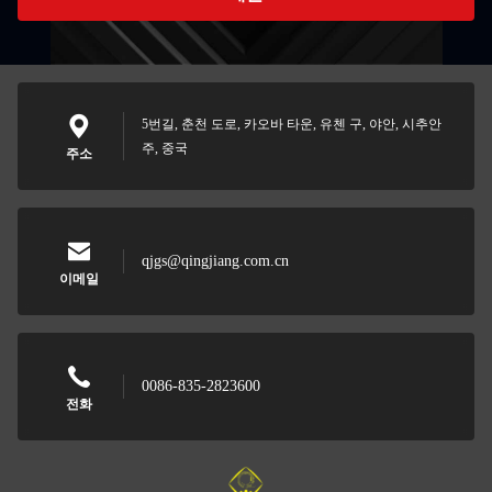
5번길, 춘천 도로, 카오바 타운, 유첸 구, 야안, 시추안
주, 중국
주소
qjgs@qingjiang.com.cn
이메일
0086-835-2823600
전화