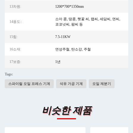
13차원:
1200*700*1350mm
소아 콩, 땅콩, 햇꽃 씨, 랩씨, 세담씨, 면씨,
14용도::
코코넛씨, 팜씨 등
15힘:
7.5-11KW
16소재:
연성주철, 탄소강, 주철
17보증:
1년
Tags:
스파이럴 오일 프레스 기계
석유 가공 기계
오일 제분기
비슷한 제품