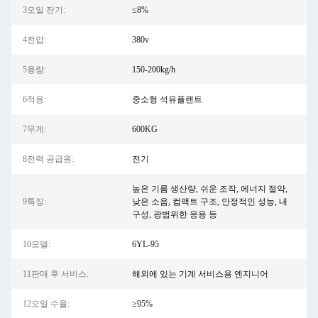
3오일 잔기:
≤8%
4전압:
380v
5용량:
150-200kg/h
6적용:
중소형 석유플랜트
7무게:
600KG
8전력 공급원:
전기
높은 기름 생산량, 쉬운 조작, 에너지 절약,
9특징:
낮은 소음, 컴팩트 구조, 안정적인 성능, 내
구성, 광범위한 응용 등
10모델:
6YL-95
11판매 후 서비스:
해외에 있는 기계 서비스용 엔지니어
12오일 수율:
≥95%